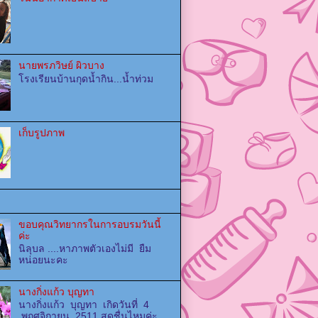
นายพรภวิษย์ ผิวบาง
โรงเรียนบ้านกุดน้ำกิน...น้ำท่วม
เก็บรูปภาพ
ขอบคุณวิทยากรในการอบรมวันนี้
ค่ะ
นิลุบล ....หาภาพตัวเองไม่มี ยืม
หน่อยนะคะ
นางกิ่งแก้ว บุญทา
นางกิ่งแก้ว บุญทา เกิดวันที่ 4
พฤศจิกายน 2511 สดชื่นไหมค่ะ