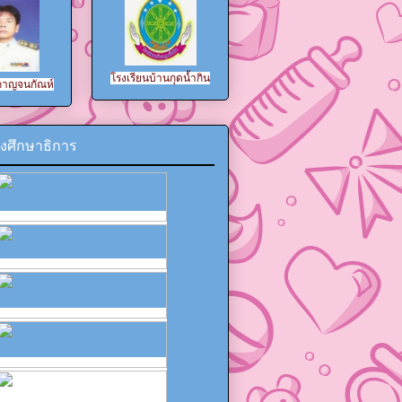
โรงเรียน
บ้านกุดน้ำกิน
 กาญจนกัณห์
งศึกษาธิการ