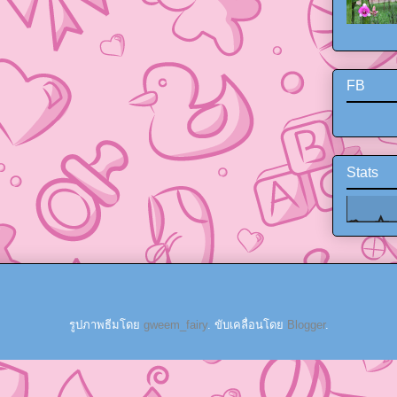
FB
Stats
รูปภาพธีมโดย
gweem_fairy
. ขับเคลื่อนโดย
Blogger
.