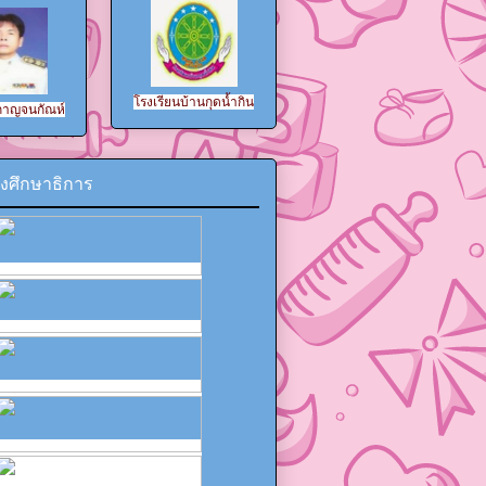
โรงเรียน
บ้านกุดน้ำกิน
 กาญจนกัณห์
งศึกษาธิการ