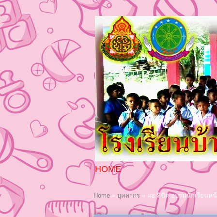
HOME
Home
»
บุคลากร
»
ผอ.ลิขิต อบรมนักเรียนหน้