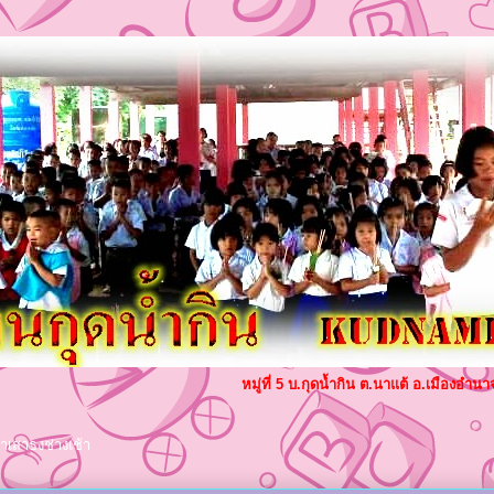
หมู่ที่ 5 บ.กุดน้ำกิน ต.นาแต้ อ.เมืองอ
าเสาธงช่างเช้า